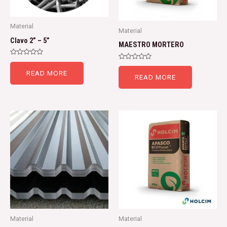
Material
Material
Clavo 2” – 5”
MAESTRO MORTERO
Rated
Rated
0
0
READ MORE
out
READ MORE
out
of
of
5
5
Material
Material