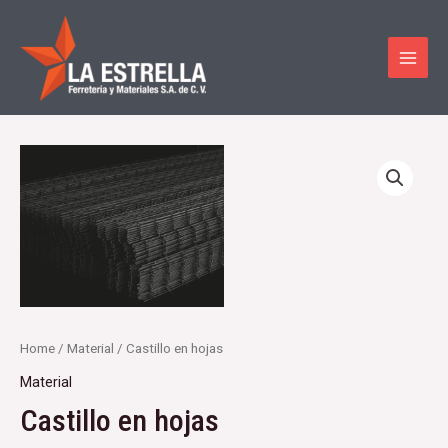
Ir
MAI
al
MEN
contenido
Home
/
Material
/ Castillo en hojas
Material
Castillo en hojas