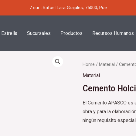
7 sur , Rafael Lara Grajales, 75000, Pue
 Estrella
Sucursales
Productos
Recursos Humanos
Home
/
Material
/ Cemento
Material
Cemento Holc
El Cemento APASCO es el 
obra y para la elaboraci
ningún requisito especial