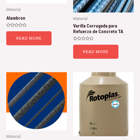
Material
Alambron
Material
Varilla Corrugada para
Rated
Refuerzo de Concreto TA
0
READ MORE
out
of
Rated
5
0
READ MORE
out
of
5
Material