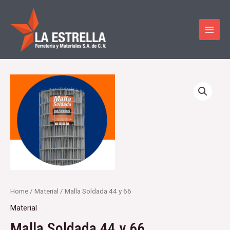
Ir
MAI
al
MEN
contenido
Home
/
Material
/ Malla Soldada 44 y 66
Material
Malla Soldada 44 y 66